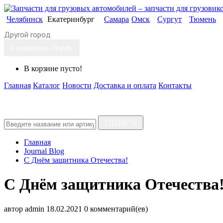
Челябинск
Екатеринбург
Самара
Омск
Сургут
Тюмень
Другой город
0 товар(ов) - 0 руб.
В корзине пусто!
Главная
Каталог
Новости
Доставка и оплата
Контакты
ПОИСК
Главная
Journal Blog
С Днём защитника Отечества!
С Днём защитника Отечества
автор
admin
18.02.2021
0 комментарий(ев)