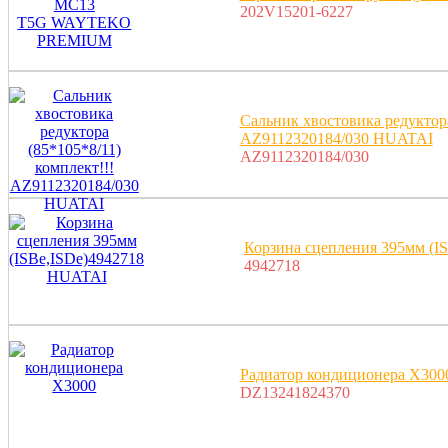
202V15201-6227
Сальник хвостовика редуктора
AZ9112320184/030 HUATAI
AZ9112320184/030
Корзина сцепления 395мм (I
4942718
Радиатор кондиционера X300
DZ13241824370