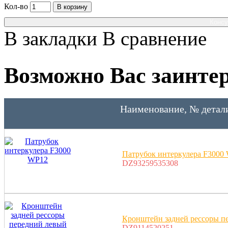
Кол-во
В корзину
Консу
В закладки
В сравнение
Возможно Вас заинтер
Наименование, № детал
Патрубок интеркулера F3000
DZ93259535308
Кронштейн задней рессоры п
DZ9114520251