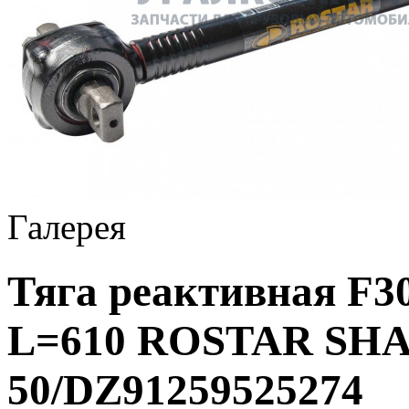
Галерея
Тяга реактивная F3
L=610 ROSTAR SHAA
50/DZ91259525274