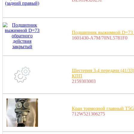
Подшипник выжимной D=73 о
1601430-A7M/70NL5781F0
Шестерня 3-4 передачи (41/3
КПП
2159303003
Кран тормозной главный T5G
712W521306275