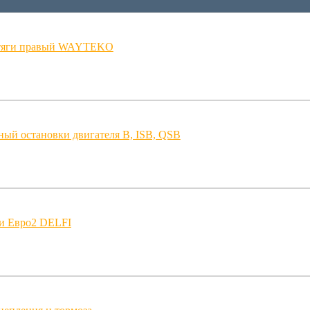
 тяги правый WAYTEKO
ный остановки двигателя B, ISB, QSB
и Евро2 DELFI