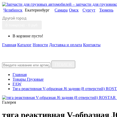
Челябинск
Екатеринбург
Самара
Омск
Сургут
Тюмень
Другой город
0 товар(ов) - 0 руб.
В корзине пусто!
Главная
Каталог
Новости
Доставка и оплата
Контакты
ПОИСК
Главная
Товары Грузовые
FAW
Тяга реактивная V-образная J6 задняя (8 отверстий) ROS
Галерея
тяга реактивная V-образная J