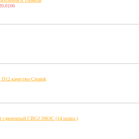
цепления и тормоза
20.0106
D12 качество Createk
й сдвоенный CBGJ 2063C (14 шлиц.)