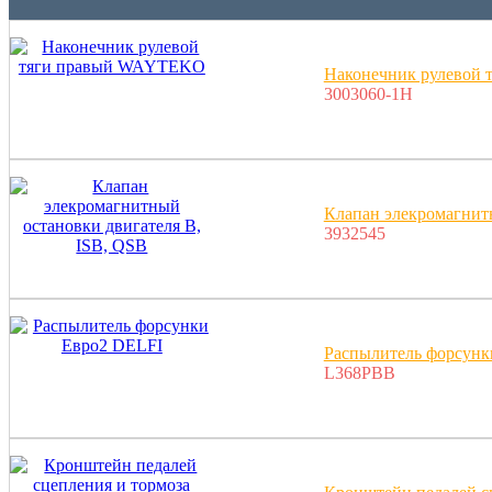
Наконечник рулевой
3003060-1H
Клапан элекромагнит
3932545
Распылитель форсунк
L368PBB