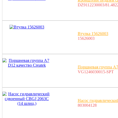
Кронштейн педалей с
DZ9112230003/81.482
Втулка 15626003
15626003
Поршневая группа A7 
VG1246030015-SPT
Насос гидравлически
803004128