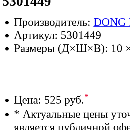
5301449
Производитель:
DONG 
Артикул:
5301449
Размеры (Д×Ш×В):
10 
*
Цена:
525 руб.
* Актуальные цены уто
является публичной оф