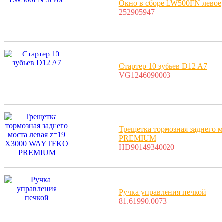
Окно в сборе LW500FN левое
252905947
Стартер 10 зубьев D12 A7
VG1246090003
Трещетка тормозная заднего
PREMIUM
HD90149340020
Ручка управления печкой
81.61990.0073