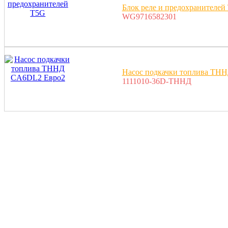
Блок реле и предохранителей
WG9716582301
Насос подкачки топлива ТН
1111010-36D-ТННД