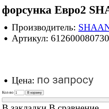
форсунка Евро2 SH
Производитель:
SHAAN
Артикул:
61260008073
по запросу
Цена:
Кол-во
В корзину
Консу
В закладки
В сравнение