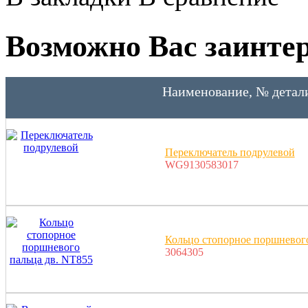
Возможно Вас заинтер
Наименование, № детал
Переключатель подрулевой
WG9130583017
Кольцо стопорное поршневого
3064305