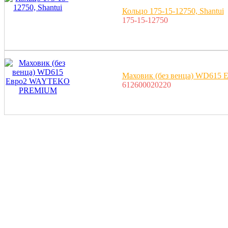
Кольцо 175-15-12750, Shantui
175-15-12750
Маховик (без венца) WD61
612600020220