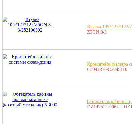
Втулка 105*125*122/
Z5GN.8-3
Кронштейн фильтра с
C4942870/C3945110
Обтекатель кабины п
DZ14251110064 + DZ