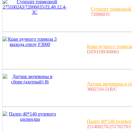
Суппорт тормозной 
72006035
Кран ручного тормоза
DZ93189360061
Датчик мочевины в сб
3602510-51B/C
Палец 40*140 рулево
251400276/251702703