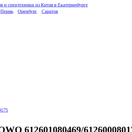
Пермь
Оренбург
Саратов
HOWO 612601080469/6126000801