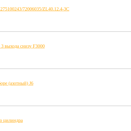
275100243/72006035/ZL40.12.4-3C
 3 выхода снизу F3000
оре (азотный) J6
го цилиндра