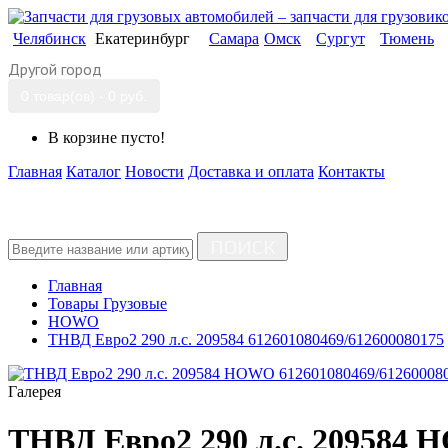
Челябинск
Екатеринбург
Самара
Омск
Сургут
Тюмень
Другой город
0 товар(ов) - 0 руб.
В корзине пусто!
Главная
Каталог
Новости
Доставка и оплата
Контакты
ПОИСК
Главная
Товары Грузовые
HOWO
ТНВД Евро2 290 л.с. 209584 612601080469/612600080175
Галерея
ТНВД Евро2 290 л.с. 209584 