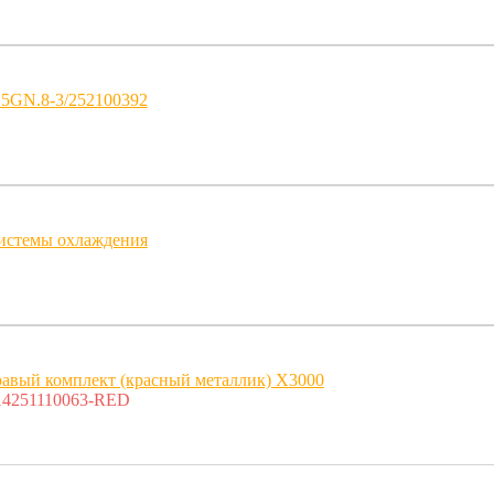
Z5GN.8-3/252100392
истемы охлаждения
равый комплект (красный металлик) X3000
14251110063-RED