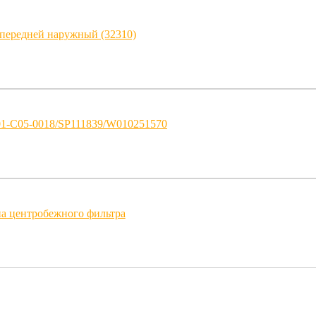
ередней наружный (32310)
1-C05-0018/SP111839/W010251570
а центробежного фильтра