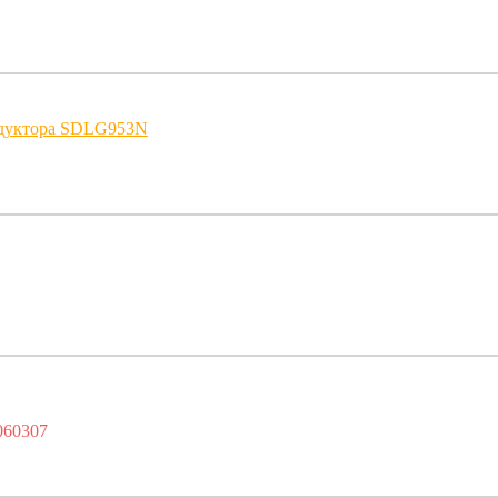
едуктора SDLG953N
060307