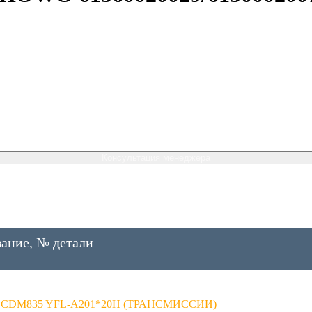
Консультация менеджера
ание, № детали
П CDM835 YFL-A201*20H (ТРАНСМИССИИ)