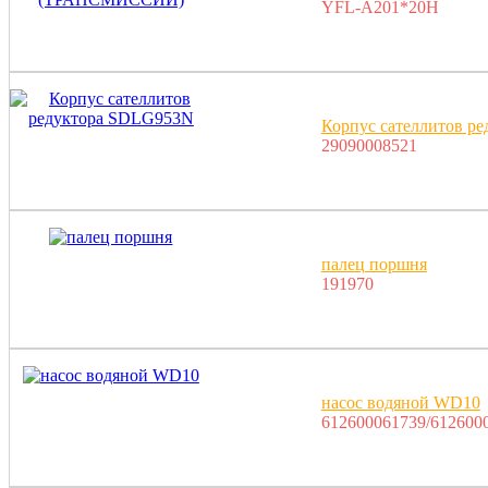
YFL-A201*20H
Корпус сателлитов р
29090008521
палец поршня
191970
насос водяной WD10
612600061739/612600