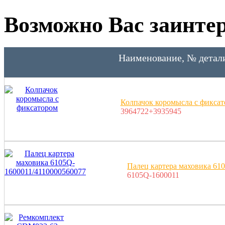
Возможно Вас заинтер
Наименование, № детал
Колпачок коромысла с фикса
3964722+3935945
Палец картера маховика 61
6105Q-1600011