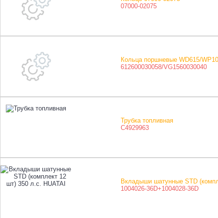
07000-02075
Кольца поршневые WD615/WP10 (
612600030058/VG1560030040
Трубка топливная
C4929963
Вкладыши шатунные STD (компле
1004026-36D+1004028-36D