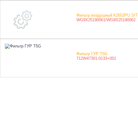
Фильтр воздушный К2652PU S
WG9X25190061/WG9X25190062
Фильтр ГУР T5G
712W47301-0133+001