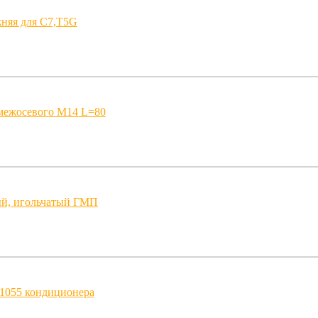
жняя для C7,T5G
межосевого М14 L=80
й, игольчатый ГМП
х1055 кондиционера