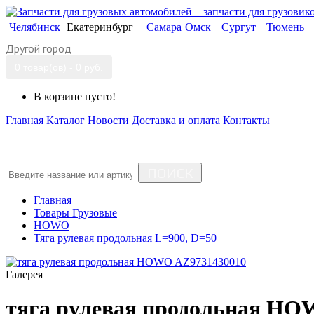
Челябинск
Екатеринбург
Самара
Омск
Сургут
Тюмень
Другой город
0 товар(ов) - 0 руб.
В корзине пусто!
Главная
Каталог
Новости
Доставка и оплата
Контакты
ПОИСК
Главная
Товары Грузовые
HOWO
Тяга рулевая продольная L=900, D=50
Галерея
тяга рулевая продольная HO