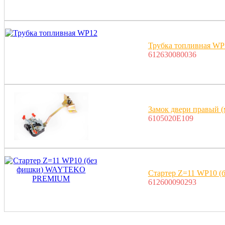
Трубка топливная WP
612630080036
Замок двери правый (
6105020E109
Стартер Z=11 WP10
612600090293