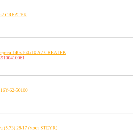
ро2 CREATEK
редней 140x160x10 A7 CREATEK
9100410061
16Y-62-50100
а (5.73) 28/17 (мост STEYR)