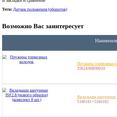
В закладки
В сравнение
Теги:
Датчик положения (оборотов)
Возможно Вас заинтересует
Наименов
Пружина тормозных 
3502436B00010
Вкладыши шатунные IS
5340181+5340182