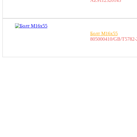
AZ9112320143
Болт M16x55
805000410/GB/T5782-