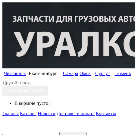
Челябинск
Екатеринбург
Самара
Омск
Сургут
Тюмень
Другой город
0 товар(ов) - 0 руб.
В корзине пусто!
Главная
Каталог
Новости
Доставка и оплата
Контакты