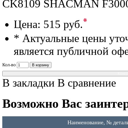
CK8109 SHACMAN F300
*
Цена:
515 руб.
* Актуальные цены уто
является публичной оф
Кол-во
В корзину
Консу
В закладки
В сравнение
Возможно Вас заинтер
Наименование, № детал