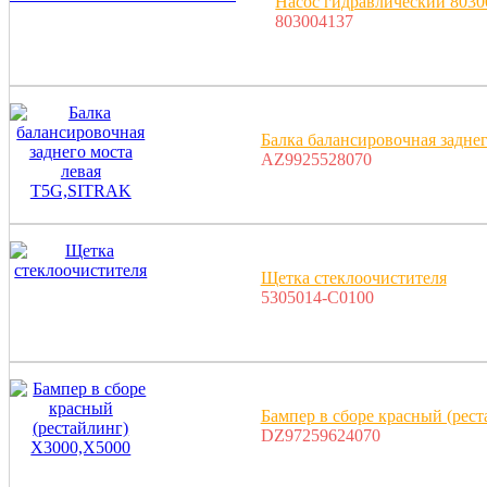
Насос гидравлический 803
803004137
Балка балансировочная задне
AZ9925528070
Щетка стеклоочистителя
5305014-C0100
Бампер в сборе красный (рес
DZ97259624070