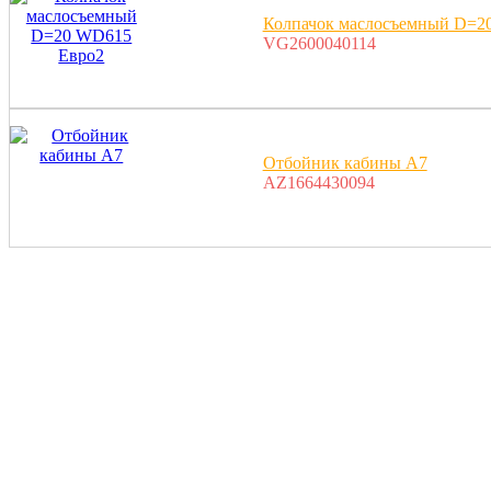
Колпачок маслосъемный D=2
VG2600040114
Отбойник кабины A7
AZ1664430094