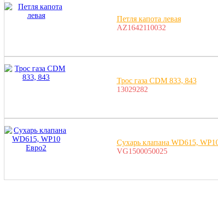
Петля капота левая
AZ1642110032
Трос газа CDM 833, 843
13029282
Сухарь клапана WD615, WP1
VG1500050025