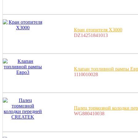
Кран отопителя X3000
DZ14251841013
Клапан топливной рампы Ев
1110010028
Палец тормозной колодки п
WG880410038