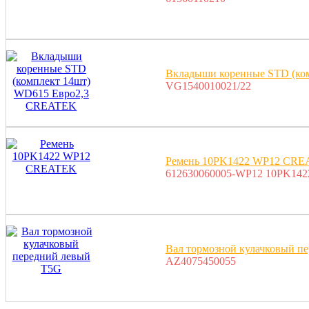
Вкладыши коренные STD (ко
VG1540010021/22
Ремень 10PK1422 WP12 CR
612630060005-WP12 10PK142
Вал тормозной кулачковый п
AZ4075450055