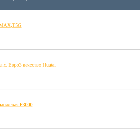
, MAX,T5G
л.с. Евро3 качество Huatai
оранжевая F3000