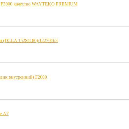
ая F3000 качество WAYTEKO PREMIUM
и (DLLA 152S1180)/12270163
овик внутренний) F2000
ре A7