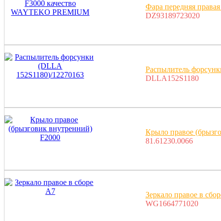
Фара передняя прав
DZ93189723020
Распылитель форсунк
DLLA152S1180
Крыло правое (брызг
81.61230.0066
Зеркало правое в сбо
WG1664771020