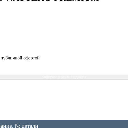
я публичной офертой
Консультация менеджера
ание, № детали