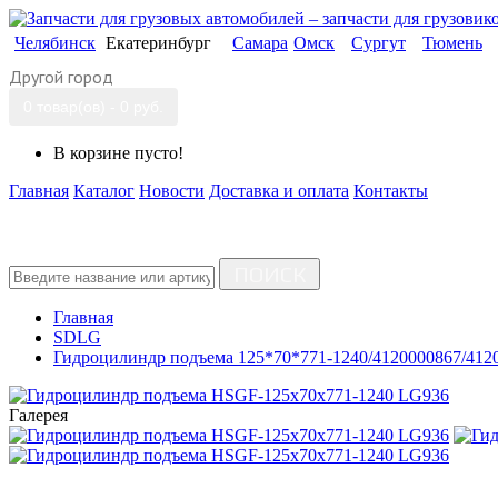
Челябинск
Екатеринбург
Самара
Омск
Сургут
Тюмень
Другой город
0 товар(ов) - 0 руб.
В корзине пусто!
Главная
Каталог
Новости
Доставка и оплата
Контакты
ПОИСК
Главная
SDLG
Гидроцилиндр подъема 125*70*771-1240/4120000867/412
Галерея