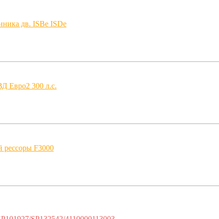
ника дв. ISBe ISDe
Д Евро2 300 л.с.
й рессоры F3000
SP101927/SP132542/4110000113003