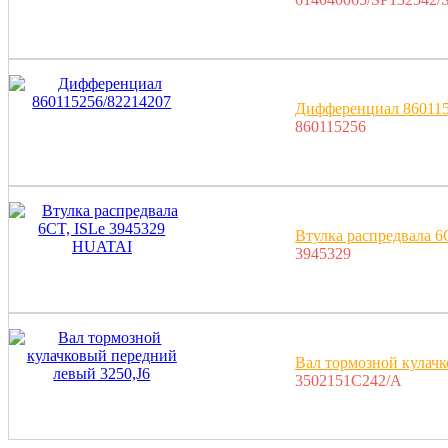
Дифференциал 860115
860115256
Втулка распредвала 
3945329
Вал тормозной кулачк
3502151C242/A