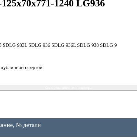
125х70х771-1240 LG936
33 SDLG 933L SDLG 936 SDLG 936L SDLG 938 SDLG 9
я публичной офертой
Консультация менеджера
ание, № детали