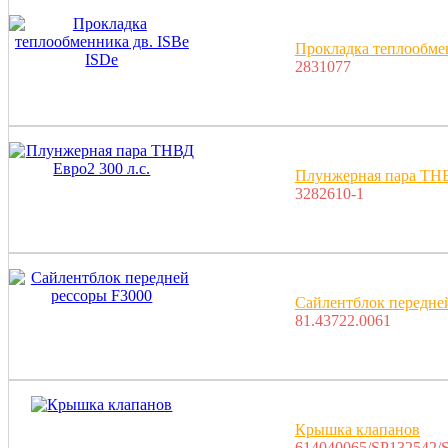
Прокладка теплообмен
2831077
Плунжерная пара ТНВ
3282610-1
Сайлентблок передне
81.43722.0061
Крышка клапанов
614040065/SP132542/