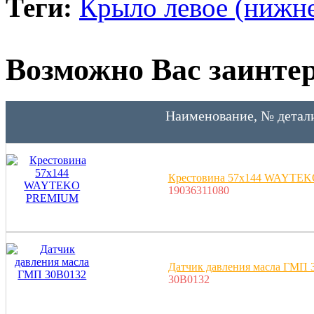
Теги:
Крыло левое (нижне
Возможно Вас заинтер
Наименование, № детал
Крестовина 57x144 WAYTE
19036311080
Датчик давления масла ГМП 
30B0132