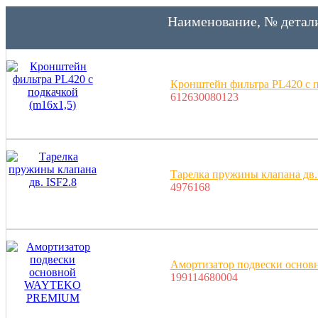
Наименование, № детал
Кронштейн фильтра PL420 с п
612630080123
Тарелка пружины клапана дв.
4976168
Амортизатор подвески ос
199114680004