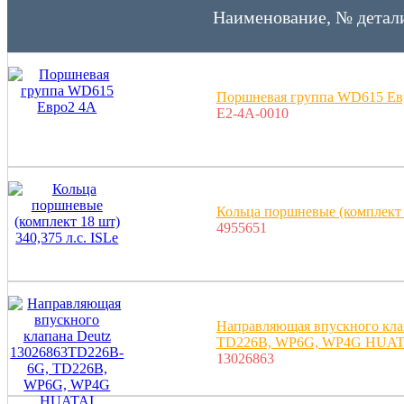
Наименование, № детал
Поршневая группа WD615 Ев
E2-4A-0010
Кольца поршневые (комплект 1
4955651
Направляющая впускного кла
TD226B, WP6G, WP4G HUAT
13026863