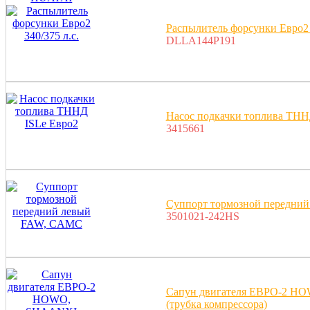
Распылитель форсунки Евро2 3
DLLA144P191
Насос подкачки топлива ТНН
3415661
Суппорт тормозной передни
3501021-242HS
Сапун двигателя ЕВРО-2 H
(трубка компрессора)