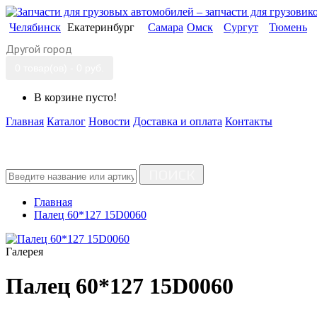
Челябинск
Екатеринбург
Самара
Омск
Сургут
Тюмень
Другой город
0 товар(ов) - 0 руб.
В корзине пусто!
Главная
Каталог
Новости
Доставка и оплата
Контакты
ПОИСК
Главная
Палец 60*127 15D0060
Галерея
Палец 60*127 15D0060