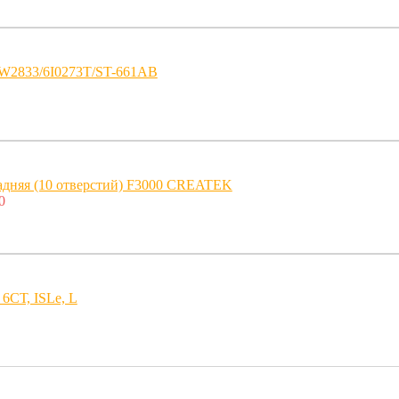
W2833/6I0273T/ST-661AB
задняя (10 отверстий) F3000 CREATEK
0
 6СТ, ISLe, L