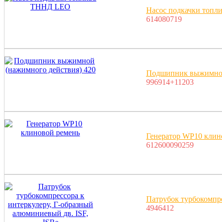
Насос подкачки топ
614080719
Подшипник выжимной
996914+11203
Генератор WP10 клин
612600090259
Патрубок турбокомпре
4946412