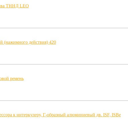
лива ТННД LEO
 (нажимного действия) 420
овой ремень
ссора к интеркулеру, Г-образный алюминиевый дв. ISF, ISBe