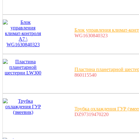
Блок управления климат-кон
WG1630840323
Пластина планетарной шесте
860115540
Трубка охлаждения ГУР (змее
DZ97319470220