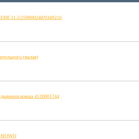
30F.11-2/250900248/9349216
ительного (малая)
дывания ковша 4120001744
ая HOWO