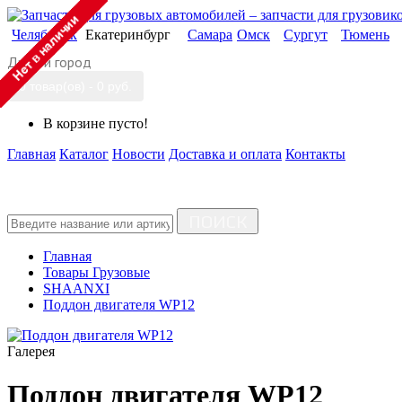
Челябинск
Екатеринбург
Самара
Омск
Сургут
Тюмень
Другой город
0 товар(ов) - 0 руб.
В корзине пусто!
Главная
Каталог
Новости
Доставка и оплата
Контакты
ПОИСК
Главная
Товары Грузовые
SHAANXI
Поддон двигателя WP12
Галерея
Поддон двигателя WP12