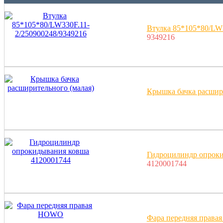
Втулка 85*105*80/LW3
9349216
Крышка бачка расшир
Гидроцилиндр опроки
4120001744
Фара передняя прав