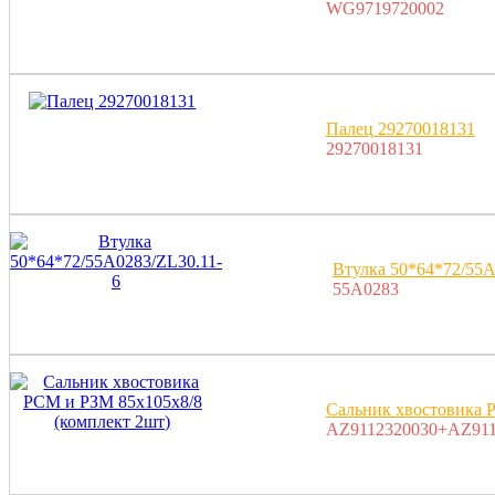
WG9719720002
Палец 29270018131
29270018131
Втулка 50*64*72/55A
55A0283
Сальник хвостовика 
AZ9112320030+AZ911