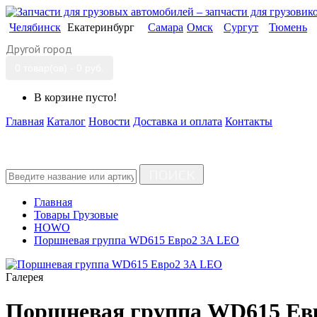
Челябинск
Екатеринбург
Самара
Омск
Сургут
Тюмень
Другой город
0 товар(ов) - 0 руб.
В корзине пусто!
Главная
Каталог
Новости
Доставка и оплата
Контакты
ПОИСК
Главная
Товары Грузовые
HOWO
Поршневая группа WD615 Евро2 3A LEO
Галерея
Поршневая группа WD615 Ев