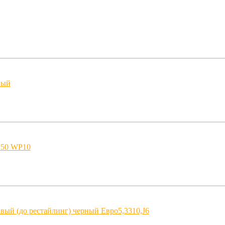
ный
250 WP10
вый (до рестайлинг) черный Евро5,3310,J6