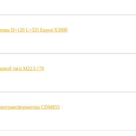
темы D=120 L=325 Евро4 X3000
азной тяги M22 L=70
идротрансформатора CDM855