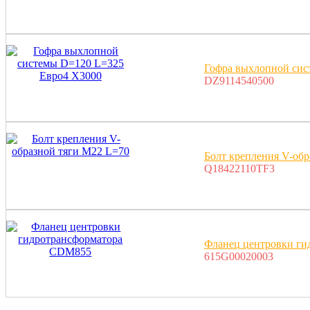
Гофра выхлопной сис
DZ9114540500
Болт крепления V-обр
Q18422110TF3
Фланец центровки г
615G00020003