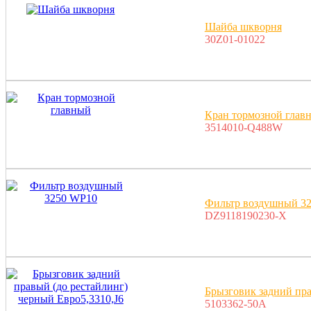
Шайба шкворня
30Z01-01022
Кран тормозной глав
3514010-Q488W
Фильтр воздушный 3
DZ9118190230-X
Брызговик задний пра
5103362-50A