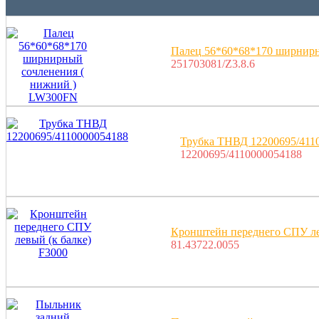
Палец 56*60*68*170 ширнир
251703081/Z3.8.6
Трубка ТНВД 12200695/411
12200695/4110000054188
Кронштейн переднего СПУ ле
81.43722.0055