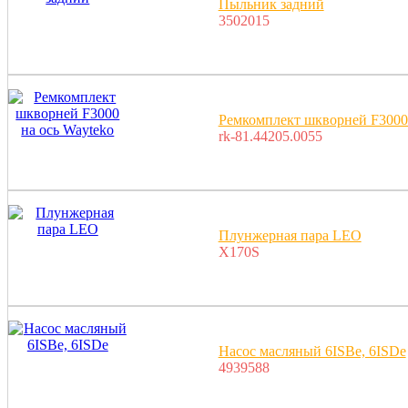
Пыльник задний
3502015
Ремкомплект шкворней F3000 
rk-81.44205.0055
Плунжерная пара LEO
X170S
Насос масляный 6ISBe, 6ISDe
4939588