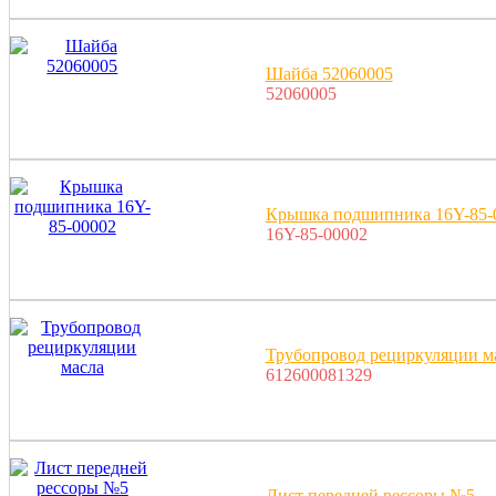
Шайба 52060005
52060005
Крышка подшипника 16Y-85-
16Y-85-00002
Трубопровод рециркуляции м
612600081329
Лист передней рессоры №5