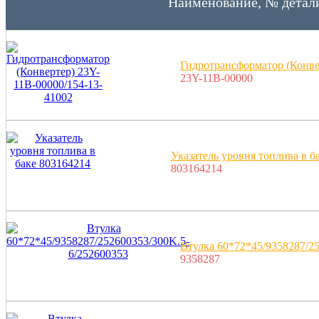
Наименование, № детал
Гидротрансформатор (Конве
23Y-11B-00000
Указатель уровня топлива в б
803164214
Втулка 60*72*45/9358287/2
9358287