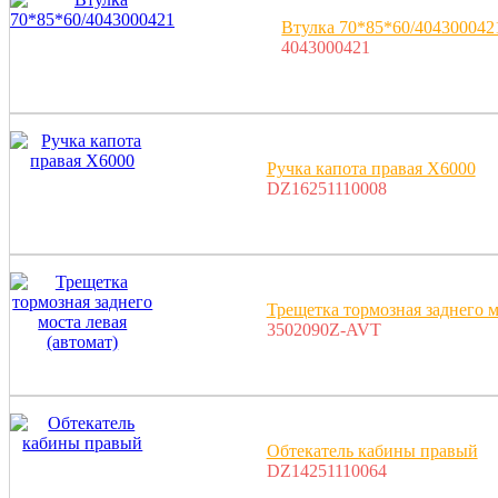
Втулка 70*85*60/404300042
4043000421
Ручка капота правая X6000
DZ16251110008
Трещетка тормозная заднего м
3502090Z-AVT
Обтекатель кабины правый
DZ14251110064