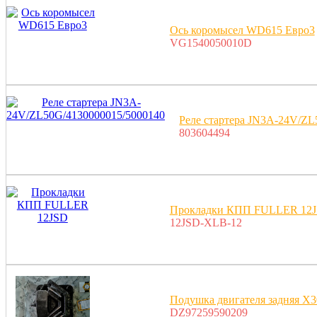
Ось коромысел WD615 Eвро3
VG1540050010D
Реле стартера JN3A-24V/ZL
803604494
Прокладки КПП FULLER 12
12JSD-XLB-12
Подушка двигателя задняя
DZ97259590209