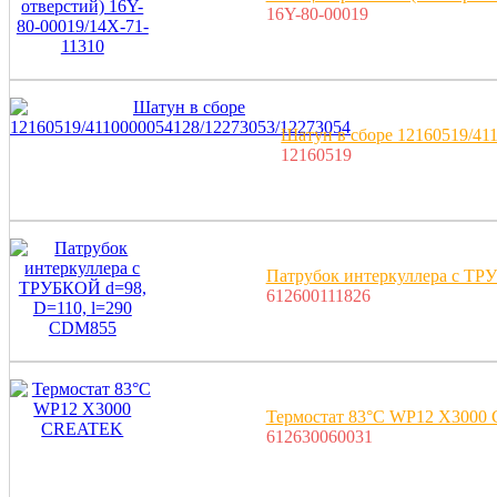
16Y-80-00019
Шатун в сборе 12160519/41
12160519
Патрубок интеркуллера с ТР
612600111826
Термостат 83°С WP12 X300
612630060031