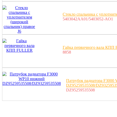
Стекло спальника с уплотнит
5403042AA01/5403052-AO1
Гайка первичного вала КПП
8858
Патрубок радиатора F3000
DZ95259535508/DZ9325953
DZ95259535508