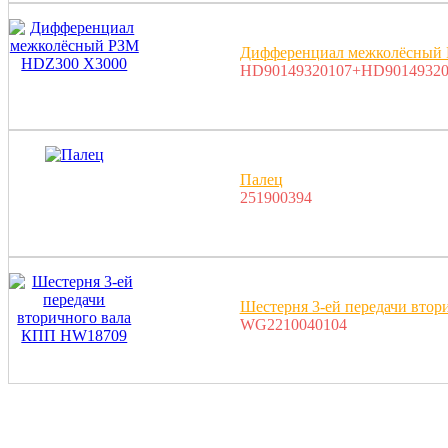
Дифференциал межколёсный
HD90149320107+HD90149320
Палец
251900394
Шестерня 3-ей передачи вто
WG2210040104