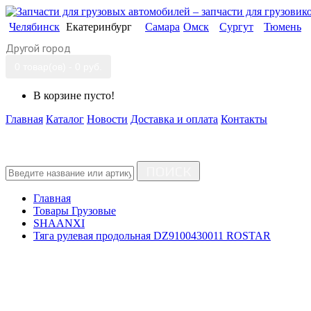
Челябинск
Екатеринбург
Самара
Омск
Сургут
Тюмень
Другой город
0 товар(ов) - 0 руб.
В корзине пусто!
Главная
Каталог
Новости
Доставка и оплата
Контакты
ПОИСК
Главная
Товары Грузовые
SHAANXI
Тяга рулевая продольная DZ9100430011 ROSTAR