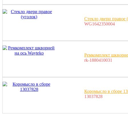
Стекло двери правое 
WG1642350004
Ремкомплект шкворне
rk-1880410031
Коромысло в сборе 1
13037828