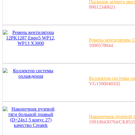
Пыльник заднего мос
99012340021
Ремень вентилятора 
1000578844
Коллектор системы о
VG1500040102
Наконечник рулевой т
199100430704/CK851