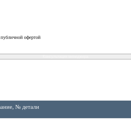
я публичной офертой
Консультация менеджера
ание, № детали