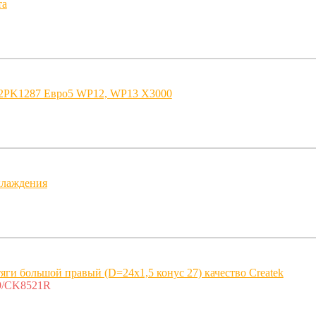
та
12PK1287 Евро5 WP12, WP13 X3000
хлаждения
яги большой правый (D=24х1,5 конус 27) качество Createk
9/CK8521R