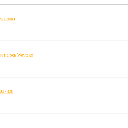
(уголок)
й на ось Wayteko
3037828