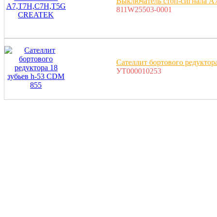
Выключатель стоп-сигнала
811W25503-0001
Сателлит бортового редуктор
УТ000010253