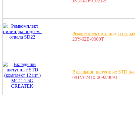
JS180-1601021-5
Ремкомплект цилиндра подъе
23Y-62B-0000T
Вкладыши шатунные STD (ко
081V02410-0692/0693