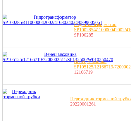
Гидротрансформатор
SP100285/4110000042002/41
SP100285
Венец маховика
SP105125/12166719/720000
12166719
Переходник тормозной трубк
29220001261