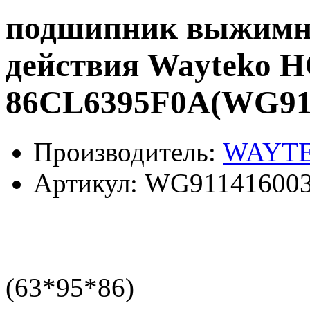
подшипник выжимно
действия Wayteko
86CL6395F0A(WG91
Производитель:
WAYT
Артикул:
WG911416003
(63*95*86)