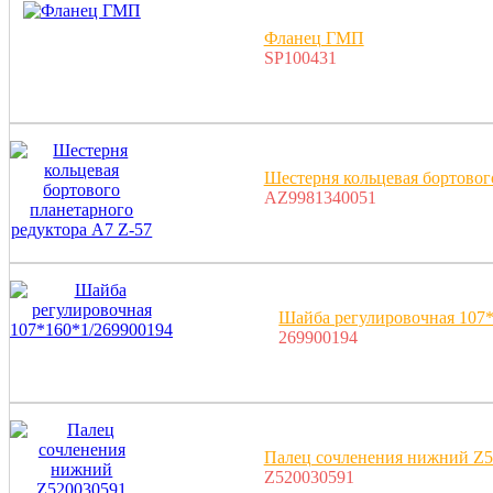
Фланец ГМП
SP100431
Шестерня кольцевая бортовог
AZ9981340051
Шайба регулировочная 107
269900194
Палец сочленения нижний Z5
Z520030591