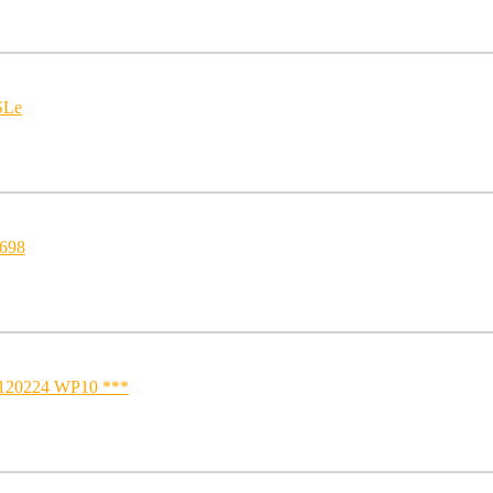
SLe
698
120224 WP10 ***