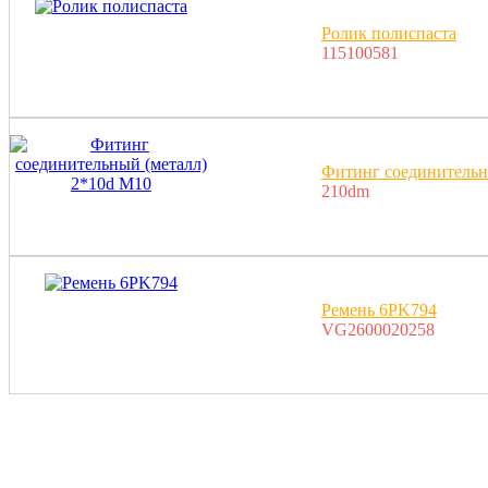
Ролик полиспаста
115100581
Фитинг соединительн
210dm
Ремень 6PK794
VG2600020258