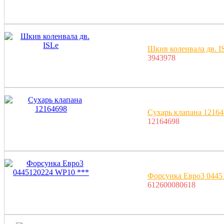
Шкив коленвала дв. I
3943978
Сухарь клапана 12164
12164698
Форсунка Евро3 0445
612600080618