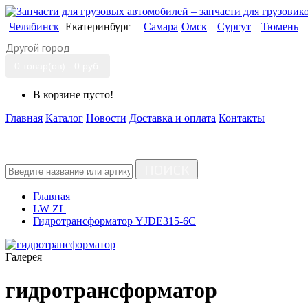
Челябинск
Екатеринбург
Самара
Омск
Сургут
Тюмень
Другой город
0 товар(ов) - 0 руб.
В корзине пусто!
Главная
Каталог
Новости
Доставка и оплата
Контакты
ПОИСК
Главная
LW ZL
Гидротрансформатор YJDE315-6C
Галерея
гидротрансформатор