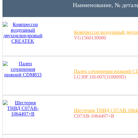
Наименование, № детал
Компрессор воздушный дву
VG1560130080
Палец сочленения нижний 
LG30F.10l-007(310009D)
Шестерня ТНВД C07AB-1064
C07AB-1064497+B