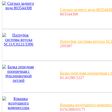
Сигнал заднего хода 8035443
803544308
Патрубок системы впуска SC1
2S0387
Балка передняя поперечная с
81.41280.5227
Крышка воздушного компрес
615G00010175