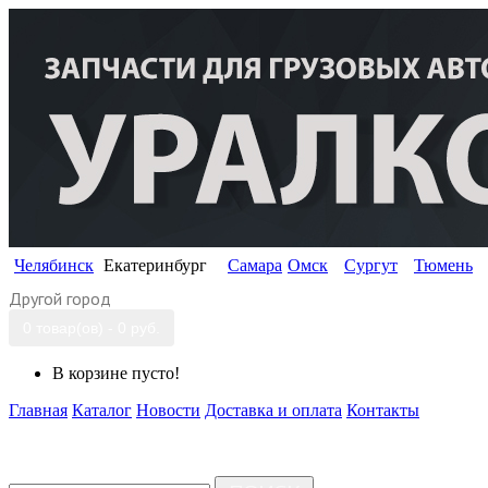
Челябинск
Екатеринбург
Самара
Омск
Сургут
Тюмень
Другой город
0 товар(ов) - 0 руб.
В корзине пусто!
Главная
Каталог
Новости
Доставка и оплата
Контакты