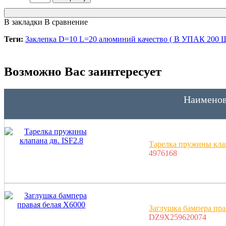
В закладки
В сравнение
Теги:
Заклепка D=10 L=20 алюминий качество ( В УПАК 2
Возможно Вас заинтересует
Наименов
Тарелка пружины клап
4976168
Заглушка бампера пра
DZ9X259620074