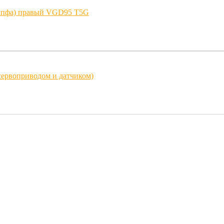
цапфа) правый VGD95 T5G
 сервоприводом и датчиком)