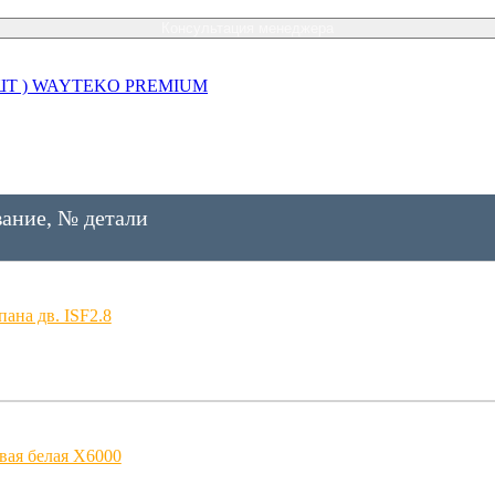
Консультация менеджера
00 ШТ ) WAYTEKO PREMIUM
ание, № детали
ана дв. ISF2.8
вая белая X6000